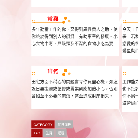
多年勤奮工作的你，又得到異性貴人之助，使
今天工
你終於得到別人的讚賞，有助事業的發展。小
署，若
心食物中毒，貝殼類及不潔的食物小吃為要。
戀愛的
鸞星動
田宅方面不稱心的問題會令你費盡心機，如這
工作能
近日要搬遷或裝修或置業則應加倍小心，否則
也不批
會招至不必要的麻煩，甚至造成財産損失。
你不屑
波勞碌
CATEGORY
每日運程
TAG
生肖
運程