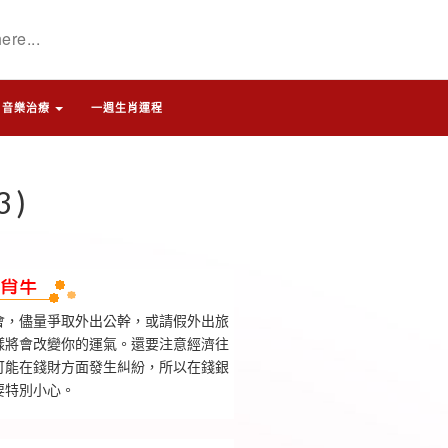
音樂治療
一週生肖運程
 )
會，儘量爭取外出公幹，或請假外出旅
樣將會改變你的運氣。還要注意經濟往
可能在錢財方面發生糾紛，所以在錢銀
要特別小心。