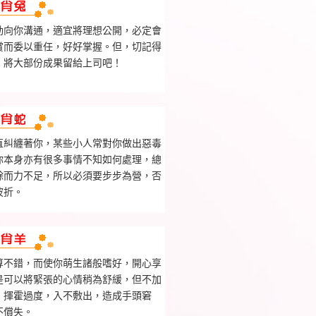
動向你溝通，適宜將理想公開，必定會
賞而委以重任，好好掌握。但，切記得
，將大部份成果留給上司吧！
直糾纏著你，某些小人常對你做出惡毒
你本身亦有很多事情不知如何處理，總
餘而力不足，所以必須要步步為營，否
波折。
算不錯，而使你萌生諸般嗜好，開心享
是可以將緊張的心情稍為舒緩，但不加
，揮霍過度，入不敷出，造成手頭窘
不償失。