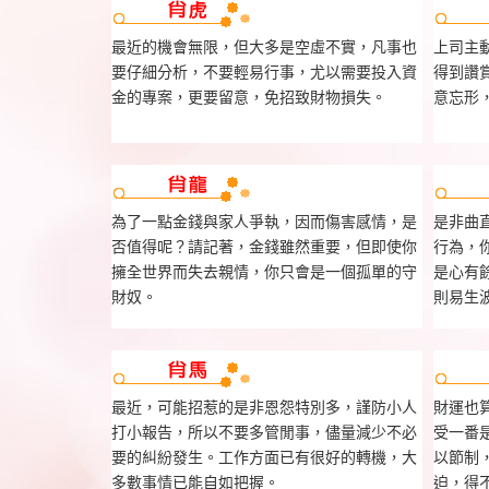
最近的機會無限，但大多是空虛不實，凡事也
上司主
要仔細分析，不要輕易行事，尤以需要投入資
得到讚
金的專案，更要留意，免招致財物損失。
意忘形
為了一點金錢與家人爭執，因而傷害感情，是
是非曲
否值得呢？請記著，金錢雖然重要，但即使你
行為，
擁全世界而失去親情，你只會是一個孤單的守
是心有
財奴。
則易生
最近，可能招惹的是非恩怨特別多，謹防小人
財運也
打小報告，所以不要多管閒事，儘量減少不必
受一番
要的糾紛發生。工作方面已有很好的轉機，大
以節制
多數事情已能自如把握。
迫，得