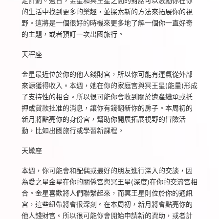
定計劃。週日，金星和冥王星之間的對話可以激勵你在你
的生活中找到更多的樂趣，並探索新的方法來拓展你的視
野。這將是一個很好的時機來更多地了解一個你一直好奇
的主題，或者預訂一次出國旅行。
天秤座
金星最近位於你的他人錢財宮，所以你可能有運氣從外部
來源獲得收入。本週，她在你的家庭宮與冥王星(能量)形成
了支持性的相合。所以很可能你會收到關於遺產繼承或抵
押或貸款批准的消息，讓你有錢翻新你的房子。本周初的
新月將點亮你的身份宮，幫助你開展拓展視野的冒險活
動，比如出國旅行或學習新課程。
天蠍座
本週，你可能會和配偶或最好的朋友進行深入的交談，因
為愛之星金星在你的關係宮與冥王星(深度)在你的交流宮相
合。金星喜歡將人們聯繫起來，而冥王星則位於你的通訊
宮，這些紐帶將會很深刻。在本周初，新月將會點亮你的
他人錢財宮。所以很可能你會開始申請新的資助，或者計