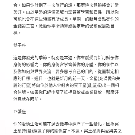
合，如果你計劃了一次旅行的話，那麼這次體驗將會非常
美好。由於星盤的這個區域也掌管著學習和靈性，所以你
可能也會在這些領域有所成長。星期一的新月會點亮你的
金錢第二宮，激勵你平衡預算或製定新的儲蓄或籌款目
標。
雙子座
這是你發光的季節。特別是本週，你會感受到新月賦予你
身份的影響力。你的身份宮掌管著你的身體、你的個性以
及你如何與世界交流。要多思考自己的目的，從而製定相
應的目標。週日，也就是新月的前一天，金星(充滿愛和美
麗的行星)將向位於他人金錢宮的冥王星(能量)發出一個相
合信號。如果你已經申請了抵押貸款或商業貸款，那麼好
消息就在眼前。
巨蟹座
你的愛情生活可能在過去幾年中經歷了一些變化，因為冥
王星(轉變)經過了你的關係宮。本週，冥王星將與愛與美之