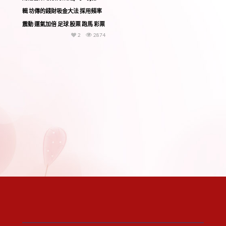
輯 坊傳的錢財吸金大法 採用頻率
震動 運氣加倍 足球 股票 跑馬 彩票
2
2874