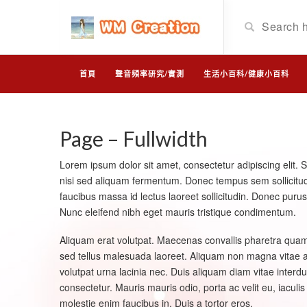
首頁
聲音頻率研究/實測
生活小百科/健康小百科
Page – Fullwidth
Lorem ipsum dolor sit amet, consectetur adipiscing elit. 
nisi sed aliquam fermentum. Donec tempus sem sollicitudin v
faucibus massa id lectus laoreet sollicitudin. Donec puru
Nunc eleifend nibh eget mauris tristique condimentum.
Aliquam erat volutpat. Maecenas convallis pharetra quam 
sed tellus malesuada laoreet. Aliquam non magna vitae a
volutpat urna lacinia nec. Duis aliquam diam vitae inter
consectetur. Mauris mauris odio, porta ac velit eu, iaculi
molestie enim faucibus in. Duis a tortor eros.