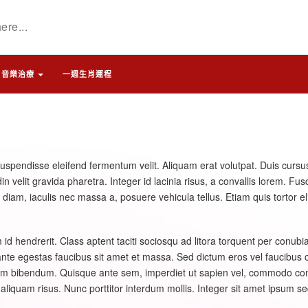
音樂治療
一週生肖運程
Suspendisse eleifend fermentum velit. Aliquam erat volutpat. Duis cursus
elit gravida pharetra. Integer id lacinia risus, a convallis lorem. Fusce 
s diam, iaculis nec massa a, posuere vehicula tellus. Etiam quis tortor 
id hendrerit. Class aptent taciti sociosqu ad litora torquent per conu
nte egestas faucibus sit amet et massa. Sed dictum eros vel faucibus 
dum bibendum. Quisque ante sem, imperdiet ut sapien vel, commodo conva
s aliquam risus. Nunc porttitor interdum mollis. Integer sit amet ipsum 