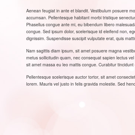
Aenean feugiat in ante et blandit. Vestibulum posuere mol
accumsan. Pellentesque habitant morbi tristique senectus 
Phasellus congue ante mi, eu bibendum libero malesuada in
congue. Sed ipsum dolor, scelerisque id eleifend non,
dignissim. Suspendisse suscipit vulputate erat, quis matti
Nam sagittis diam ipsum, sit amet posuere magna vestibulu
metus sollicitudin quam, nec consequat sapien lectus vel er
sit amet massa eu leo mattis congue. Curabitur tincidunt
Pellentesque scelerisque auctor tortor, sit amet consectetu
lorem. Mauris vel justo in felis gravida molestie. Sed hend