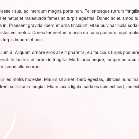
estie risus, ac interdum magna porta non. Pellentesque rutrum fringill
et netus et malesuada fames ac turpis egestas. Donec ac euismod turpis
. Praesent gravida libero et urna tincidunt, vitae pulvinar nulla soda
 egestas vel metus. Donec fermentum massa eu nunc posuere, eget mol
s turpis imperdiet nec.
m a. Aliquam ornare eros at elit pharetra, eu faucibus turpis posuere. M
at. In facilisis et lorem in fringilla. Morbi arcu neque, tempor eu arcu 
 euismod ullamcorper.
r leo mollis molestie. Mauris sit amet libero egestas, ultricies nunc mat
rerit sollicitudin feugiat. Etiam lacus ligula, sodales quis est sed, mole