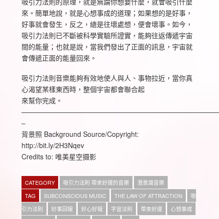
吸引力法則的原理，就是無論你想要什麼，就會吸引什麼
來。簡單地說，就是心想事成的道理；如果想的是好事，
好事就會發生，反之，總是往壞處想，便會壞事。如今，
吸引力法則已不斷被科學實驗所證實，能夠往返傳遞宇宙
間的能量；也就是說，當我們發出了正面的訊息，宇宙就
會傳遞正面的能量回來。
吸引力法則音樂能夠有效地使人與人、事物拉近，當你真
心渴望某樣東西時，整個宇宙都會聯合起
來幫你完成。
————————————————————————————
–
背景照 Background Source/Copyright:
http://bit.ly/2H3Nqev
Credits to: 唯美星空摄影
CATEGORY
吸引力法則 帶來好運的音樂
潛意識音樂
TAG
SUBCONSCIOUS MUSIC
THE LAW OF ATTRACTION
吸
引力法則
好事回報
好心好報
字宙法則
帶來好運
心想事成