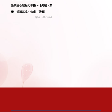
系統受心理壓力干擾〜【失眠、頭
暈、煩躁耳鳴、焦慮、恐懼】
6
3408