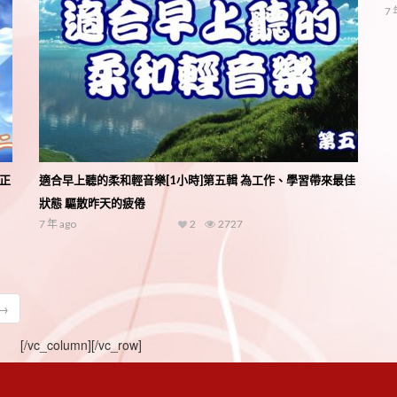
7 
助正
適合早上聽的柔和輕音樂[1小時]第五輯 為工作、學習帶來最佳
狀態 驅散昨天的疲倦
7 年 ago
2
2727
 →
[/vc_column][/vc_row]