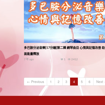
多巴胺分泌音樂[17分鐘]第二輯 綱琴曲目 心情與記憶改善 
面能量釋放
7 年 ago
1
2412
← Previous
1
2
3
4
5
6
Next