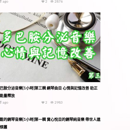
年 ago
2
2876
巴胺分泌音樂[1小時]第三輯 綱琴曲目 心情與記憶改善 助正
能量釋放
年 ago
2
2983
鬆的鋼琴音樂[1小時]第一輯 賞心悅目的鋼琴純音樂 帶世人遠
煩囂