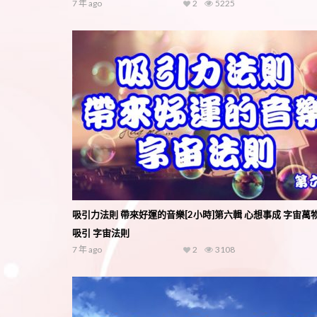
7 年 ago
2
5225
吸引力法則 帶來好運的音樂[2小時]第六輯 心想事成 字宙萬
吸引 字宙法則
7 年 ago
2
3108