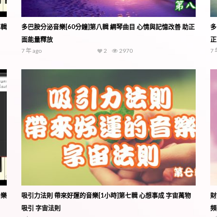
專輯
多巴胺分泌音樂[60分鐘]第八輯 綱琴曲目 心情與記憶改善 助正
多
面能量釋放
正
7 年 ago
2
2970
7 
音樂
吸引力法則 帶來好運的音樂[1小時]第七輯 心想事成 字宙萬物
財
吸引 字宙法則
頻