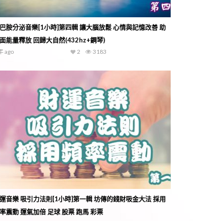
巴胺分泌音樂[1小時]第四輯 讓大腦放鬆 心情與記憶改善 助
面能量釋放 回歸大自然(432hz+鋼琴)
年 ago
2
3183
運音樂 吸引力法則[1小時]第一輯 坊傳的錢財吸金大法 採用
率震動 運氣加倍 足球 股票 跑馬 彩票