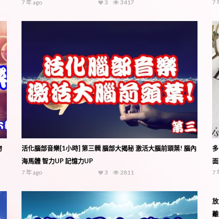
7 年 ago
3
3417
7 
物
活化腦部音樂[1小時] 第三輯 腦部大揭秘 激活大腦前頭葉! 腦內
多
海馬體 智力UP 記憶力UP
面
7 年 ago
3
2811
7 
放
離