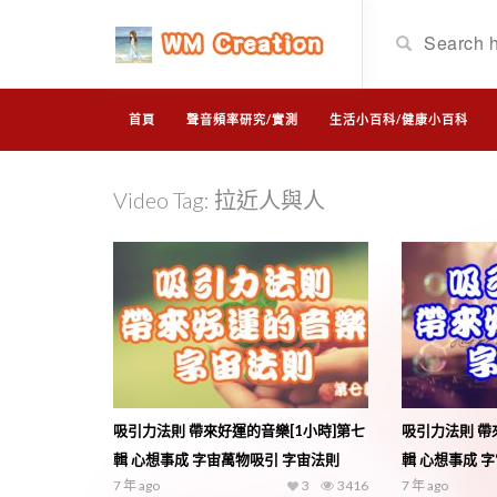
首頁
聲音頻率研究/實測
生活小百科/健康小百科
Video Tag:
拉近人與人
吸引力法則 帶來好運的音樂[1小時]第七
吸引力法則 帶
輯 心想事成 字宙萬物吸引 字宙法則
輯 心想事成 
7 年 ago
3
3416
7 年 ago