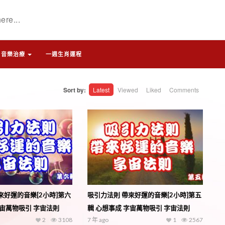
音樂治療
一週生肖運程
Sort by:
Latest
Viewed
Liked
Comments
來好運的音樂[2小時]第六
吸引力法則 帶來好運的音樂[2小時]第五
字宙萬物吸引 字宙法則
輯 心想事成 字宙萬物吸引 字宙法則
2
3108
7 年 ago
1
2567